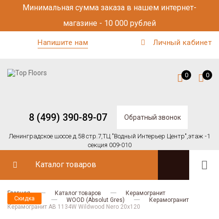
Минимальная сумма заказа в нашем интернет-
магазине - 10 000 рублей
Напишите нам
Личный кабинет
0
0
8 (499) 390-89-07
Обратный звонок
Ленинградское шоссе д.58 стр.7,
ТЦ "Водный Интерьер Центр",
этаж -1
секция 009-010
Каталог товаров
Главная
Каталог товаров
Керамогранит
Скидка
Absolut Gres
WOOD (Absolut Gres)
Керамогранит
Керамогранит AB 1134W Wildwood Nero 20х120