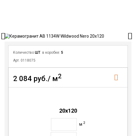
Количество
ШТ
. в коробке:
5
Арт. 0118075
2
2 084 руб./ м
20x120
2
м