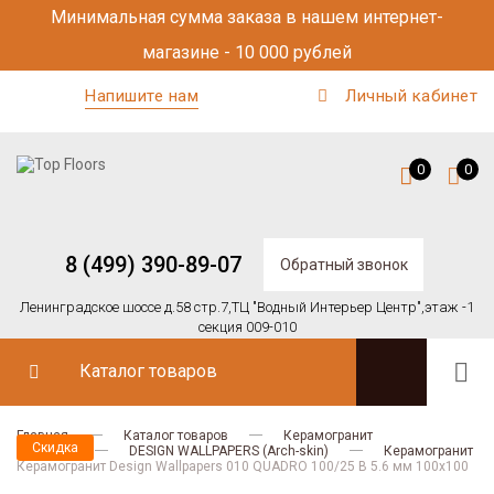
Минимальная сумма заказа в нашем интернет-
магазине - 10 000 рублей
Напишите нам
Личный кабинет
0
0
8 (499) 390-89-07
Обратный звонок
Ленинградское шоссе д.58 стр.7,
ТЦ "Водный Интерьер Центр",
этаж -1
секция 009-010
Каталог товаров
Главная
Каталог товаров
Керамогранит
Скидка
Arch-skin
DESIGN WALLPAPERS (Arch-skin)
Керамогранит
Керамогранит Design Wallpapers 010 QUADRO 100/25 B 5.6 мм 100х100