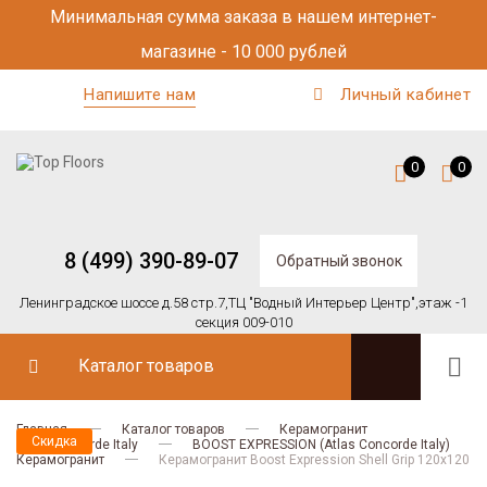
Минимальная сумма заказа в нашем интернет-
магазине - 10 000 рублей
Напишите нам
Личный кабинет
0
0
8 (499) 390-89-07
Обратный звонок
Ленинградское шоссе д.58 стр.7,
ТЦ "Водный Интерьер Центр",
этаж -1
секция 009-010
Каталог товаров
Главная
Каталог товаров
Керамогранит
Скидка
Atlas Concorde Italy
BOOST EXPRESSION (Atlas Concorde Italy)
Керамогранит
Керамогранит Boost Expression Shell Grip 120x120