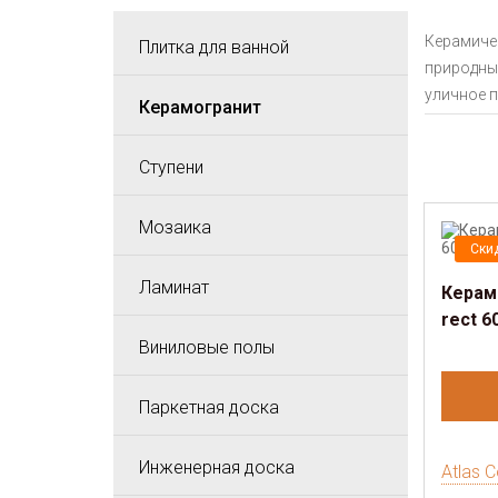
Керамиче
Плитка для ванной
природные
уличное п
Керамогранит
Ступени
Мозаика
Ски
Ламинат
Керамо
rect 6
Виниловые полы
Паркетная доска
Инженерная доска
Atlas 