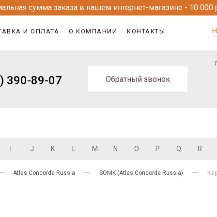
альная сумма заказа в нашем интернет-магазине - 10 000 
Н
ТАВКА И ОПЛАТА
О КОМПАНИИ
КОНТАКТЫ
) 390-89-07
Обратный звонок
I
J
K
L
M
N
O
P
Q
R
Atlas Concorde Russia
SONIK (Atlas Concorde Russia)
Ке