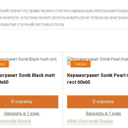
ский гранит по праву можно считать идеальным напольным покры
 аналоги, а потому может использоваться не только во внутренней
окрытие ступеней лестниц и пола.
дка
Скидка
гранит Sonik Black matt
Керамогранит Sonik Pearl 
0x60
rect 60x60
В корзину
В корзину
Заказать в 1 клик
Заказать в 1 клик
Concorde Russia
Atlas Concorde Russia