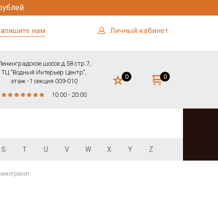
рублей
апишите нам
Личный кабинет
Ленинградское шоссе д.58 стр.7,
ТЦ "Водный Интерьер Центр",
0
0
этаж -1 секция 009-010
10:00 - 20:00
S
T
U
V
W
X
Y
Z
рамогранит