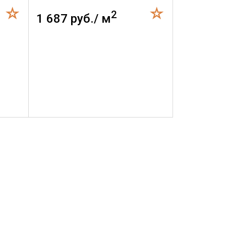
2
1 687 руб./ м