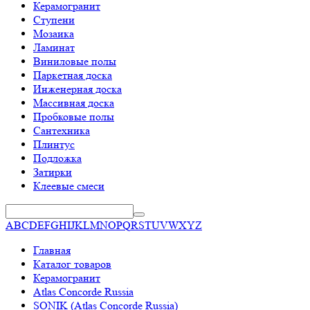
Керамогранит
Ступени
Мозаика
Ламинат
Виниловые полы
Паркетная доска
Инженерная доска
Массивная доска
Пробковые полы
Сантехника
Плинтус
Подложка
Затирки
Клеевые смеси
A
B
C
D
E
F
G
H
I
J
K
L
M
N
O
P
Q
R
S
T
U
V
W
X
Y
Z
Главная
Каталог товаров
Керамогранит
Atlas Concorde Russia
SONIK (Atlas Concorde Russia)