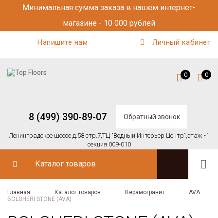
Минимальная сумма заказа в нашем интернет-
магазине - 10 000 рублей
Напишите нам
Личный кабинет
0
0
8 (499) 390-89-07
Обратный звонок
Ленинградское шоссе д.58 стр.7,
ТЦ "Водный Интерьер Центр",
этаж -1
секция 009-010
Каталог товаров
Главная
Каталог товаров
Керамогранит
AVA
BOLGHERI STONE (AVA)