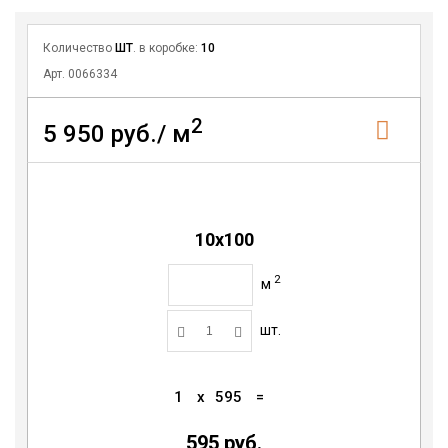
Количество
ШТ
. в коробке:
10
Арт. 0066334
2
5 950 руб./ м
10х100
2
м
шт.
1
x
595
=
595 руб.