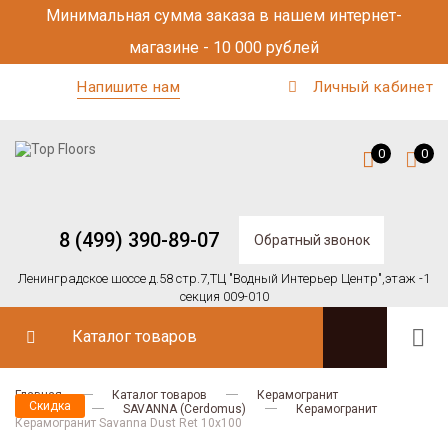
Минимальная сумма заказа в нашем интернет-
магазине - 10 000 рублей
Напишите нам
Личный кабинет
0
0
8 (499) 390-89-07
Обратный звонок
Ленинградское шоссе д.58 стр.7,
ТЦ "Водный Интерьер Центр",
этаж -1
секция 009-010
Каталог товаров
Главная
Каталог товаров
Керамогранит
Скидка
Cerdomus
SAVANNA (Cerdomus)
Керамогранит
Керамогранит Savanna Dust Ret 10x100