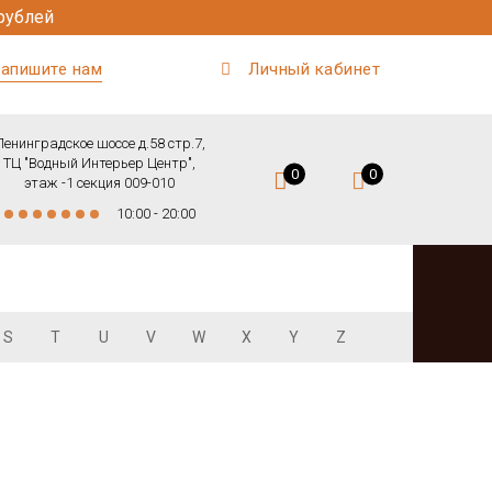
рублей
апишите нам
Личный кабинет
Ленинградское шоссе д.58 стр.7,
ТЦ "Водный Интерьер Центр",
0
0
этаж -1 секция 009-010
10:00 - 20:00
S
T
U
V
W
X
Y
Z