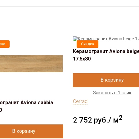
дка
Скидка
Керамогранит Aviona beig
17.5x80
В корзину
Заказать в 1 клик
Cerrad
огранит Aviona sabbia
0
2
2 752 руб./ м
В корзину