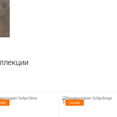
оллекции
идка
Скидка