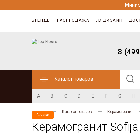
Миним
БРЕНДЫ
РАСПРОДАЖА
3D ДИЗАЙН
ДОС
8 (499
Каталог товаров
A
B
C
D
E
F
G
H
Главная
Каталог товаров
Керамогранит
Скидка
Керамогранит Sofija