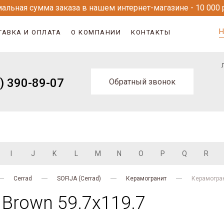
альная сумма заказа в нашем интернет-магазине - 10 000 
Н
ТАВКА И ОПЛАТА
О КОМПАНИИ
КОНТАКТЫ
) 390-89-07
Обратный звонок
I
J
K
L
M
N
O
P
Q
R
Cerrad
SOFIJA (Cerrad)
Керамогранит
Керамогран
 Brown 59.7x119.7