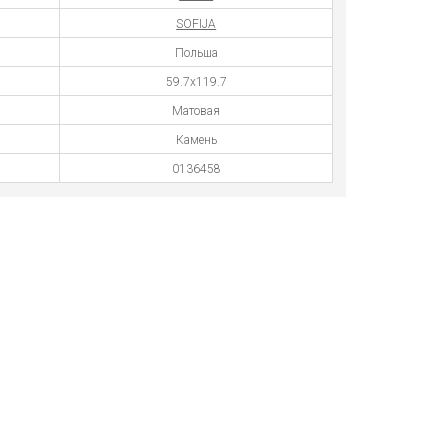
SOFIJA
Польша
59.7х119.7
Матовая
Камень
0136458