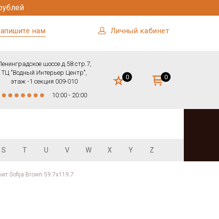
рублей
апишите нам
Личный кабинет
Ленинградское шоссе д.58 стр.7,
ТЦ "Водный Интерьер Центр",
0
0
этаж -1 секция 009-010
10:00 - 20:00
S
T
U
V
W
X
Y
Z
ит Sofija Brown 59.7x119.7