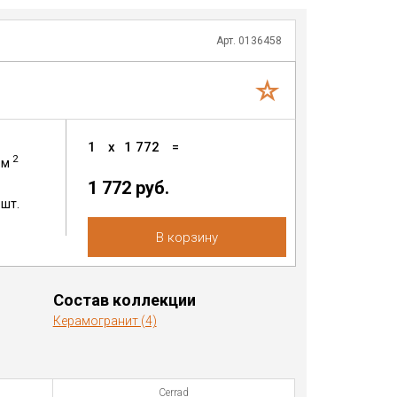
Арт. 0136458
1
x
1 772
=
2
м
1 772 руб.
шт.
В корзину
Состав коллекции
Керамогранит (4)
Cerrad