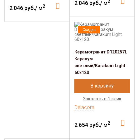
2
2 046 руб./ м
2
2 046 руб./ м
Скидка
Керамогранит D120257L
Каракум
светлый/Karakum Light
60х120
В корзину
Заказать в 1 клик
Delacora
2
2 654 руб./ м