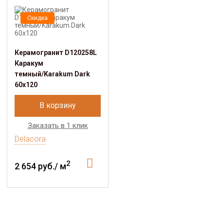
Скидка
Керамогранит D120258L
Каракум
темный/Karakum Dark
60х120
В корзину
Заказать в 1 клик
Delacora
2
2 654 руб./ м