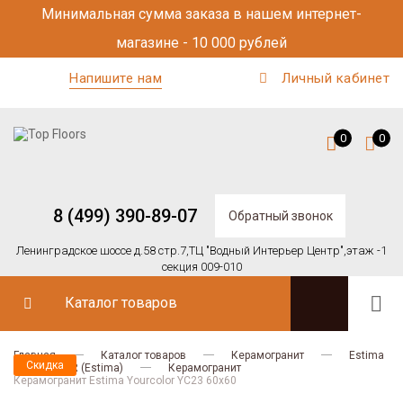
Минимальная сумма заказа в нашем интернет-
магазине - 10 000 рублей
Напишите нам
Личный кабинет
0
0
8 (499) 390-89-07
Обратный звонок
Ленинградское шоссе д.58 стр.7,
ТЦ "Водный Интерьер Центр",
этаж -1
секция 009-010
Каталог товаров
Главная
Каталог товаров
Керамогранит
Estima
Скидка
YOURCOLOR (Estima)
Керамогранит
Керамогранит Estima​ Yourcolor YC23 60x60