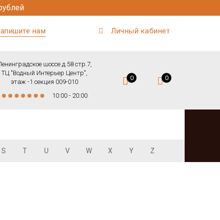
рублей
апишите нам
Личный кабинет
Ленинградское шоссе д.58 стр.7,
ТЦ "Водный Интерьер Центр",
0
0
этаж -1 секция 009-010
10:00 - 20:00
S
T
U
V
W
X
Y
Z