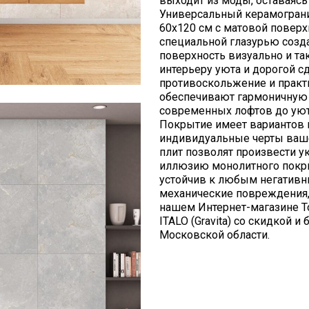
выходит из моды, оставаясь
Универсальный керамограни
60х120 см с матовой поверхно
специальной глазурью созд
поверхность визуально и та
интерьеру уюта и дорогой с
противоскольжение и практ
обеспечивают гармоничную 
современных лофтов до уют
Покрытие имеет вариантов 
индивидуальные черты ваше
плит позволят произвести у
иллюзию монолитного покры
устойчив к любым негативн
механические повреждения,
нашем Интернет-магазине T
ITALO (Gravita) со скидкой 
Московской области.