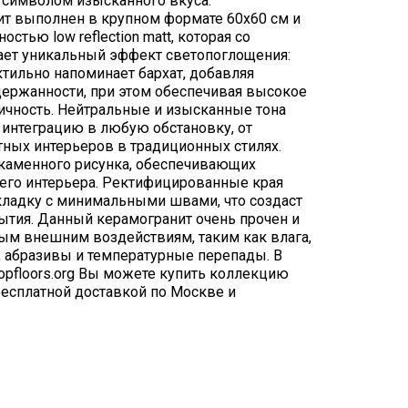
 символом изысканного вкуса.
т выполнен в крупном формате 60х60 см и
стью low reflection matt, которая со
ает уникальный эффект светопоглощения:
ктильно напоминает бархат, добавляя
держанности, при этом обеспечивая высокое
ичность. Нейтральные и изысканные тона
интеграцию в любую обстановку, от
ных интерьеров в традиционных стилях.
каменного рисунка, обеспечивающих
го интерьера. Ректифицированные края
кладку с минимальными швами, что создаст
тия. Данный керамогранит очень прочен и
ым внешним воздействиям, таким как влага,
 абразивы и температурные перепады. В
opfloors.org Вы можете купить коллекцию
и бесплатной доставкой по Москве и