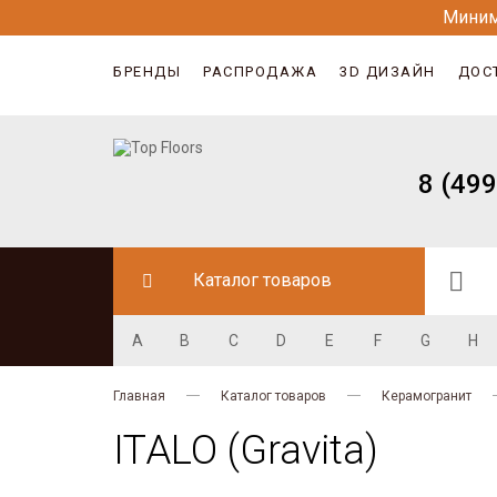
Миним
БРЕНДЫ
РАСПРОДАЖА
3D ДИЗАЙН
ДОС
8 (499
Каталог товаров
A
B
C
D
E
F
G
H
Главная
Каталог товаров
Керамогранит
ITALO (Gravita)