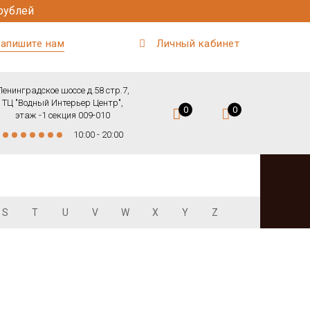
рублей
апишите нам
Личный кабинет
Ленинградское шоссе д.58 стр.7,
ТЦ "Водный Интерьер Центр",
0
0
этаж -1 секция 009-010
10:00 - 20:00
S
T
U
V
W
X
Y
Z