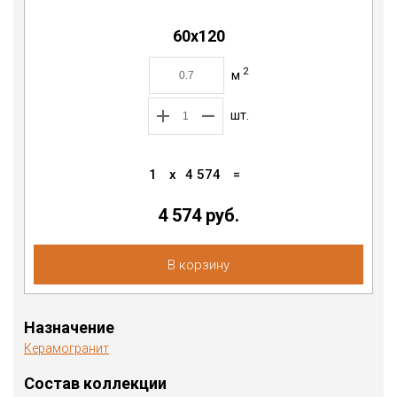
60x120
2
м
шт.
1
x
4 574
=
4 574
руб.
В корзину
Назначение
Керамогранит
Состав коллекции