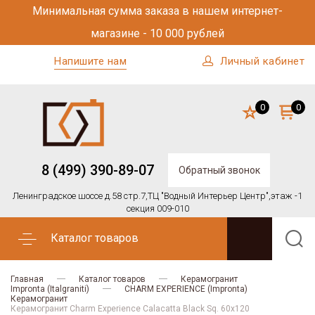
Минимальная сумма заказа в нашем интернет-
магазине - 10 000 рублей
Напишите нам
Личный кабинет
0
0
8 (499) 390-89-07
Обратный звонок
Ленинградское шоссе д.58 стр.7,
ТЦ "Водный Интерьер Центр",
этаж -1
секция 009-010
Каталог товаров
Главная
Каталог товаров
Керамогранит
Impronta (Italgraniti)
CHARM EXPERIENCE (Impronta)
Керамогранит
Керамогранит Charm Experience Calacatta Black Sq. 60х120