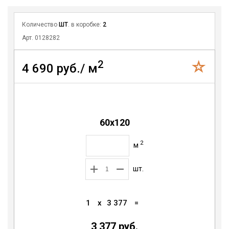
Количество
ШТ
. в коробке:
2
Арт. 0128282
2
4 690 руб./ м
60x120
2
м
шт.
1
x
3 377
=
3 377 руб.