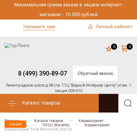
Минимальная сумма заказа в нашем интернет-
магазине - 10 000 рублей
Напишите нам
Личный кабинет
0
0
8 (499) 390-89-07
Обратный звонок
Ленинградское шоссе д.58 стр.7,
ТЦ "Водный Интерьер Центр",
этаж -1
секция 009-010
Каталог товаров
Главная
Каталог товаров
Керамогранит
Скидка
Keratile (KTL)
TIVOLI (Keratile)
Керамогранит
Керамогранит Tivoli Almond Mt 60x120