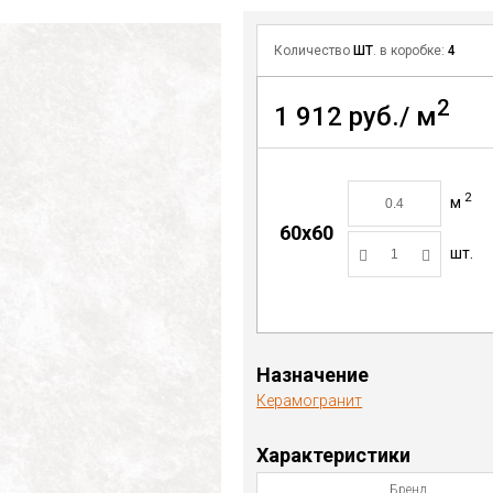
Количество
ШТ
. в коробке:
4
2
1 912 руб./ м
2
м
60x60
шт.
Назначение
Керамогранит
Характеристики
Бренд