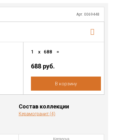
Арт. 0069448
1
x
688
=
688 руб.
В корзину
Состав коллекции
Керамогранит (4)
Kerranova