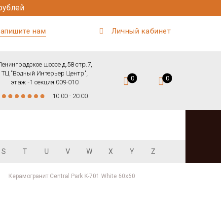
рублей
апишите нам
Личный кабинет
Ленинградское шоссе д.58 стр.7,
ТЦ "Водный Интерьер Центр",
0
0
этаж -1 секция 009-010
10:00 - 20:00
S
T
U
V
W
X
Y
Z
Керамогранит Central Park K-701 White 60x60