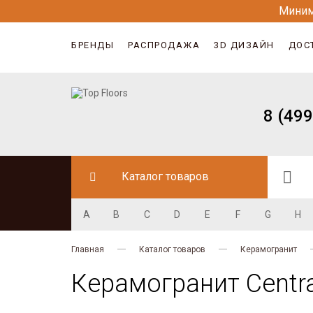
Миним
БРЕНДЫ
РАСПРОДАЖА
3D ДИЗАЙН
ДОС
8 (499
Каталог товаров
A
B
C
D
E
F
G
H
Главная
Каталог товаров
Керамогранит
Керамогранит Centra