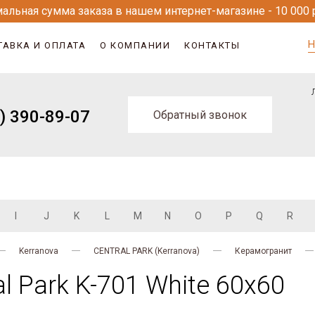
альная сумма заказа в нашем интернет-магазине - 10 000 
Н
ТАВКА И ОПЛАТА
О КОМПАНИИ
КОНТАКТЫ
) 390-89-07
Обратный звонок
I
J
K
L
M
N
O
P
Q
R
Kerranova
CENTRAL PARK (Kerranova)
Керамогранит
l Park K-701 White 60x60