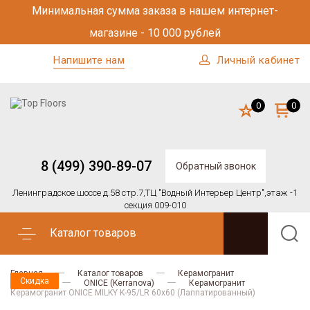
Минимальная сумма заказа в нашем интернет-
магазине - 10 000 рублей
Напишите нам
Личный кабинет
0
0
8 (499) 390-89-07
Обратный звонок
Ленинградское шоссе д.58 стр.7,
ТЦ "Водный Интерьер Центр",
этаж -1
секция 009-010
Каталог товаров
Главная
Каталог товаров
Керамогранит
Скидка
Скидка
Скидка
Скидка
Скидка
Kerranova
ONICE (Kerranova)
Керамогранит
Керамогранит ONICE MILKY K-95/LR 60x60 (Лаппатированный)