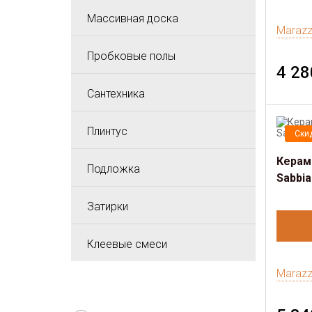
Массивная доска
Marazz
Пробковые полы
4 28
Сантехника
Плинтус
Ски
Керамо
Подложка
Sabbia
Затирки
Клеевые смеси
Marazz