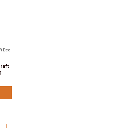
raft
0