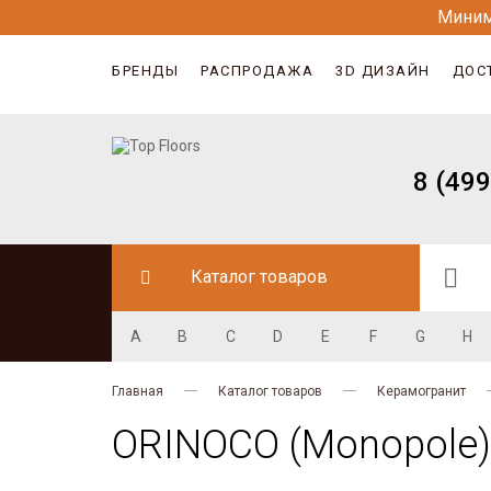
Миним
БРЕНДЫ
РАСПРОДАЖА
3D ДИЗАЙН
ДОС
8 (499
Каталог товаров
A
B
C
D
E
F
G
H
Главная
Каталог товаров
Керамогранит
ORINOCO (Monopole)