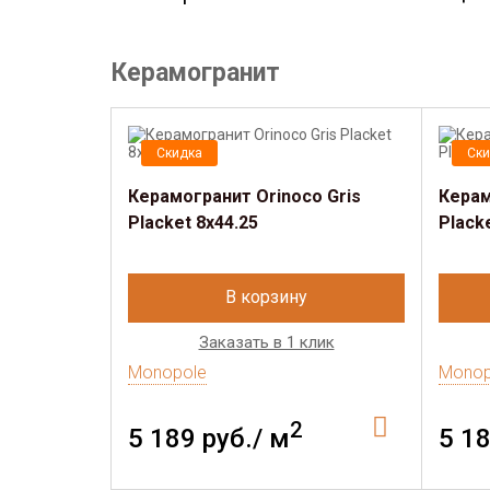
Керамогранит
Скидка
Ски
Керамогранит Orinoco Gris
Керам
Placket 8x44.25
Plack
В корзину
Заказать в 1 клик
Monopole
Monop
2
5 189 руб./ м
5 18