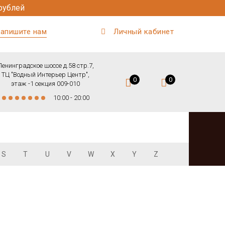
рублей
апишите нам
Личный кабинет
Ленинградское шоссе д.58 стр.7,
ТЦ "Водный Интерьер Центр",
0
0
этаж -1 секция 009-010
10:00 - 20:00
S
T
U
V
W
X
Y
Z