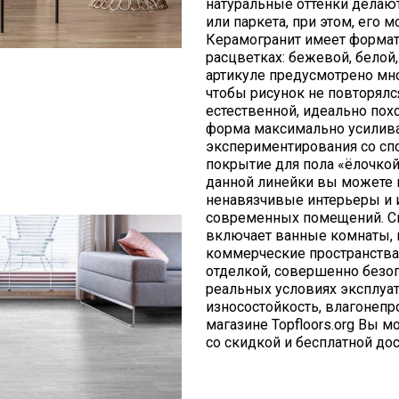
натуральные оттенки делаю
или паркета, при этом, его
Керамогранит имеет формат
расцветках: бежевой, белой,
артикуле предусмотрено мно
чтобы рисунок не повторялс
естественной, идеально пох
форма максимально усилив
экспериментирования со сп
покрытие для пола «ёлочкой
данной линейки вы можете 
ненавязчивые интерьеры и 
современных помещений. С
включает ванные комнаты, к
коммерческие пространства
отделкой, совершенно безо
реальных условиях эксплуа
износостойкость, влагонепр
магазине Topfloors.org Вы 
со скидкой и бесплатной до