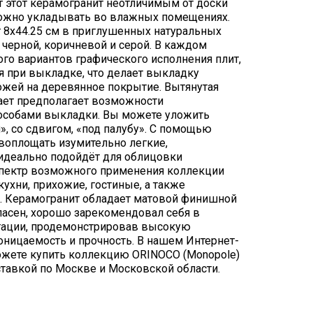
т этот керамогранит неотличимым от доски
 можно укладывать во влажных помещениях.
 8х44.25 см в приглушенных натуральных
 черной, коричневой и серой. В каждом
го вариантов графического исполнения плит,
я при выкладке, что делает выкладку
ожей на деревянное покрытие. Вытянутая
ает предполагает возможности
особами выкладки. Вы можете уложить
», со сдвигом, «под палубу». С помощью
воплощать изумительно легкие,
идеально подойдёт для облицовки
пектр возможного применения коллекции
ухни, прихожие, гостиные, а также
. Керамогранит обладает матовой финишной
пасен, хорошо зарекомендовал себя в
тации, продемонстрировав высокую
оницаемость и прочность. В нашем Интернет-
можете купить коллекцию ORINOCO (Monopole)
ставкой по Москве и Московской области.