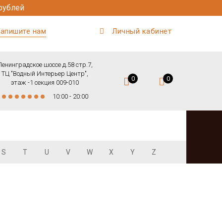
рублей
апишите нам
Личный кабинет
Ленинградское шоссе д.58 стр.7,
ТЦ "Водный Интерьер Центр",
0
0
этаж -1 секция 009-010
10:00 - 20:00
S
T
U
V
W
X
Y
Z