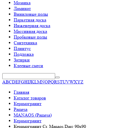
Мозаика
Ламинат
Виниловые полы
Паркетная доска
Инженерная доска
Массивная доска
Пробковые полы
Сантехника
Плинтус
Подложка
Затирки
Клеевые смеси
A
B
C
D
E
F
G
H
I
J
K
L
M
N
O
P
Q
R
S
T
U
V
W
X
Y
Z
Главная
Каталог товаров
Керамогранит
Pamesa
MANAOS (Pamesa)
Керамогранит
Керамогранит Cr. Manaos Darc 90х90