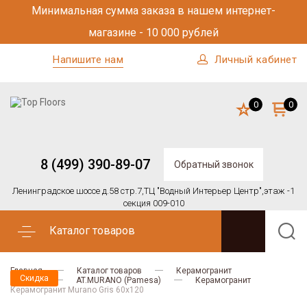
Минимальная сумма заказа в нашем интернет-
магазине - 10 000 рублей
Напишите нам
Личный кабинет
0
0
8 (499) 390-89-07
Обратный звонок
Ленинградское шоссе д.58 стр.7,
ТЦ "Водный Интерьер Центр",
этаж -1
секция 009-010
Каталог товаров
Главная
Каталог товаров
Керамогранит
Скидка
Pamesa
AT.MURANO (Pamesa)
Керамогранит
Керамогранит Murano Gris 60x120