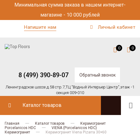
Минимальная сумма заказа в нашем интернет-
магазине - 10 000 рублей
Напишите нам
Личный кабинет
0
0
8 (499) 390-89-07
Обратный звонок
Ленинградское шоссе д.58 стр.7,
ТЦ "Водный Интерьер Центр",
этаж -1
секция 009-010
Каталог товаров
Главная
Каталог товаров
Керамогранит
Porcelanicos HDC
VIENA (Porcelanicos HDC)
Керамогранит
Керамогранит Viena Pizarra 30×60