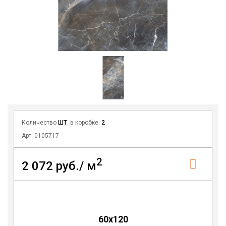
Количество
ШТ
. в коробке:
2
Арт. 0105717
2
2 072 руб./ м
60x120