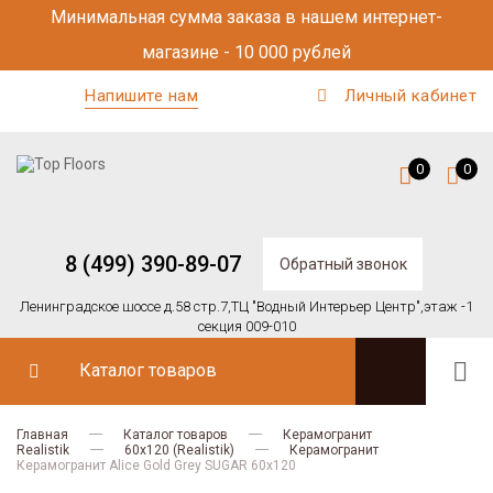
Минимальная сумма заказа в нашем интернет-
магазине - 10 000 рублей
Напишите нам
Личный кабинет
0
0
8 (499) 390-89-07
Обратный звонок
Ленинградское шоссе д.58 стр.7,
ТЦ "Водный Интерьер Центр",
этаж -1
секция 009-010
Каталог товаров
Главная
Каталог товаров
Керамогранит
Realistik
60x120 (Realistik)
Керамогранит
Керамогранит Alice Gold Grey SUGAR 60x120