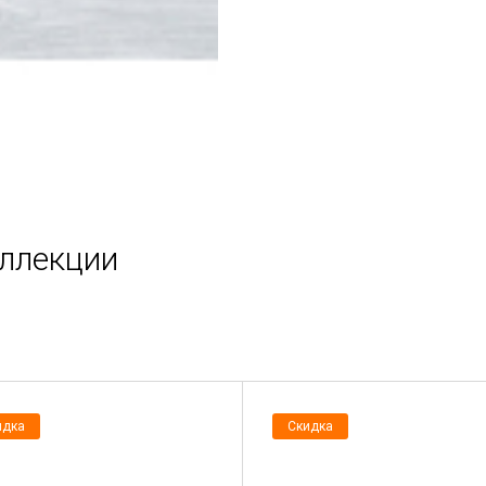
оллекции
идка
Скидка