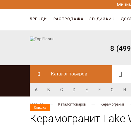
Миним
БРЕНДЫ
РАСПРОДАЖА
3D ДИЗАЙН
ДОС
8 (499
Каталог товаров
A
B
C
D
E
F
G
H
Главная
Каталог товаров
Керамогранит
Скидка
Керамогранит Lake 