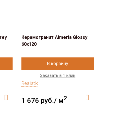
rey
Керамогранит Almeria Glossy
Керамогран
60x120
60x120
В корзину
Заказать в 1 клик
Зак
Realistik
Realistik
2
1 676 руб./ м
1 896 р