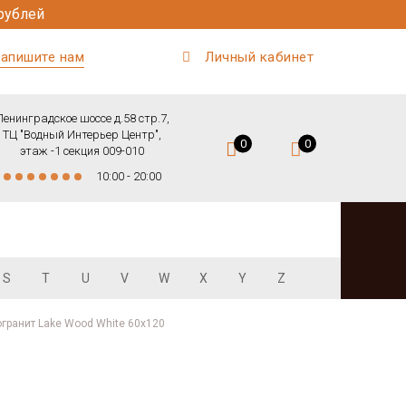
рублей
апишите нам
Личный кабинет
Ленинградское шоссе д.58 стр.7,
ТЦ "Водный Интерьер Центр",
0
0
этаж -1 секция 009-010
10:00 - 20:00
S
T
U
V
W
X
Y
Z
гранит Lake Wood White 60x120