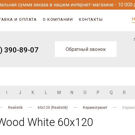
альная сумма заказа в нашем интернет-магазине - 10 000 
Н
ТАВКА И ОПЛАТА
О КОМПАНИИ
КОНТАКТЫ
) 390-89-07
Обратный звонок
I
J
K
L
M
N
O
P
Q
R
Realistik
60x120 (Realistik)
Керамогранит
Керамо
Wood White 60x120