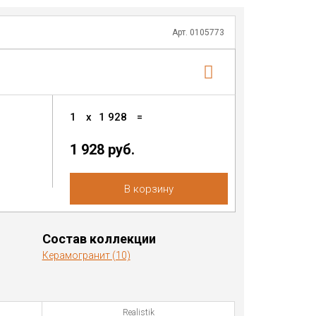
Арт. 0105773
1
x
1 928
=
1 928 руб.
В корзину
Состав коллекции
Керамогранит (10)
Realistik