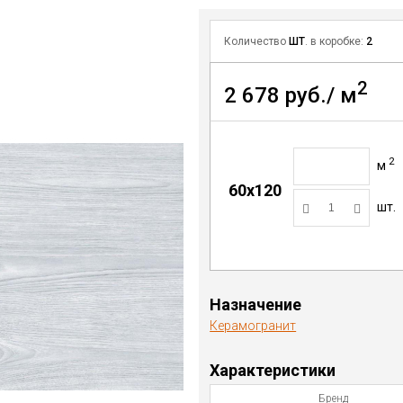
Количество
ШТ
. в коробке:
2
2
2 678 руб./ м
2
м
60x120
шт.
Назначение
Керамогранит
Характеристики
Бренд