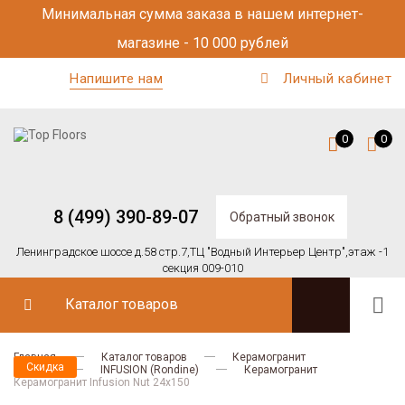
Минимальная сумма заказа в нашем интернет-
магазине - 10 000 рублей
Напишите нам
Личный кабинет
0
0
8 (499) 390-89-07
Обратный звонок
Ленинградское шоссе д.58 стр.7,
ТЦ "Водный Интерьер Центр",
этаж -1
секция 009-010
Каталог товаров
Главная
Каталог товаров
Керамогранит
Скидка
Rondine
INFUSION (Rondine)
Керамогранит
Керамогранит Infusion Nut 24x150