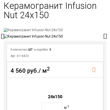
Керамогранит Infusion
Nut 24x150
Количество
ШТ
. в коробке:
3
Арт. 0116823
2
4 560 руб./ м
24х150
2
м