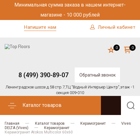
Минимальная сумма заказа в нашем интернет-
магазине - 10 000 рублей
Напишите нам
Личный кабинет
0
0
8 (499) 390-89-07
Обратный звонок
Ленинградское шоссе д.58 стр.7,
ТЦ "Водный Интерьер Центр",
этаж -1
секция 009-010
Каталог товаров
Главная
Каталог товаров
Керамогранит
Vives
DELTA (Vives)
Керамогранит
Керамогранит Atokos Multicolor 60x60