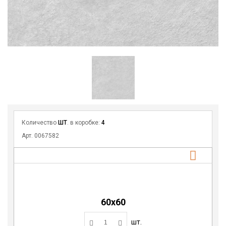
Количество
ШТ
. в коробке:
4
Арт. 0067582
60x60
шт.