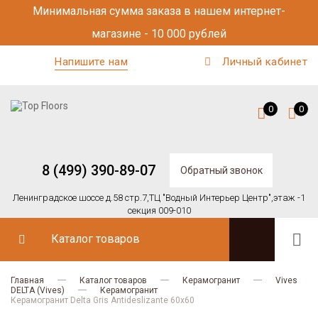
Минимальная сумма заказа в нашем интернет-
магазине - 10 000 рублей
Напишите нам
Личный кабинет
0
0
8 (499) 390-89-07
Обратный звонок
Ленинградское шоссе д.58 стр.7,
ТЦ "Водный Интерьер Центр",
этаж -1
секция 009-010
Каталог товаров
Главная
Каталог товаров
Керамогранит
Vives
DELTA (Vives)
Керамогранит
Керамогранит Delta Gris Antideslizante 60x60