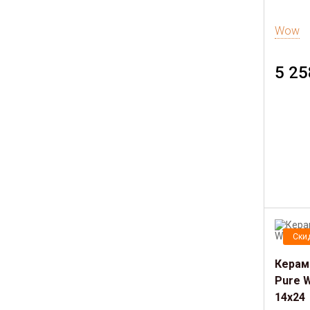
Wow
5 25
Ски
Керам
Pure W
14х24