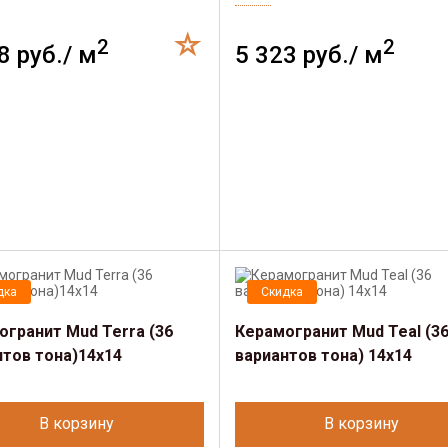
2
2
8 руб./ м
5 323 руб./ м
дка
Скидка
огранит Mud Terra (36
Керамогранит Mud Teal (3
нтов тона)14х14
вариантов тона) 14х14
В корзину
В корзину