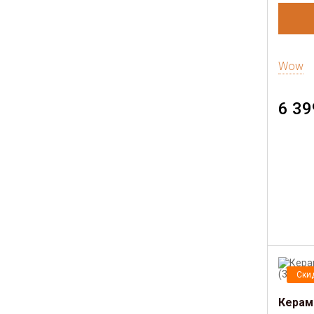
Wow
6 39
Ски
Керам