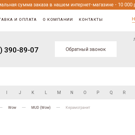
альная сумма заказа в нашем интернет-магазине - 10 000 
Н
ТАВКА И ОПЛАТА
О КОМПАНИИ
КОНТАКТЫ
) 390-89-07
Обратный звонок
I
J
K
L
M
N
O
P
Q
R
Wow
MUD (Wow)
Керамогранит