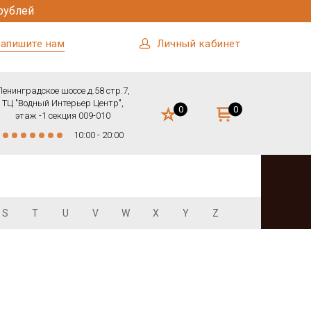
рублей
апишите нам
Личный кабинет
Ленинградское шоссе д.58 стр.7,
ТЦ "Водный Интерьер Центр",
0
0
этаж -1 секция 009-010
10:00 - 20:00
S
T
U
V
W
X
Y
Z