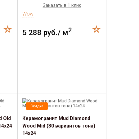
Заказать в 1 клик
Wow
2
5 288 руб./ м
Скидка
 Old
Керамогранит Mud Diamond
14х24
Wood Mid (30 вариантов тона)
14х24