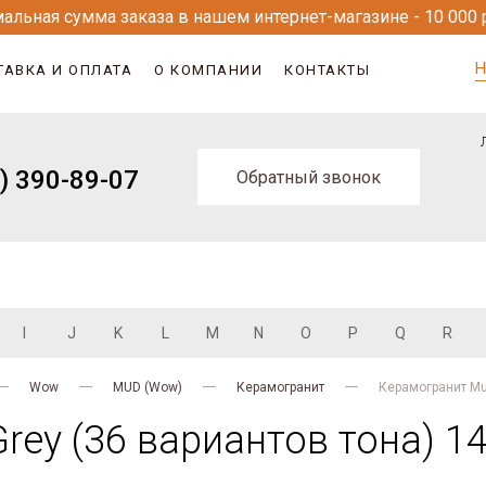
альная сумма заказа в нашем интернет-магазине - 10 000 
Н
ТАВКА И ОПЛАТА
О КОМПАНИИ
КОНТАКТЫ
) 390-89-07
Обратный звонок
I
J
K
L
M
N
O
P
Q
R
Wow
MUD (Wow)
Керамогранит
Керамогранит Mud
ey (36 вариантов тона) 1