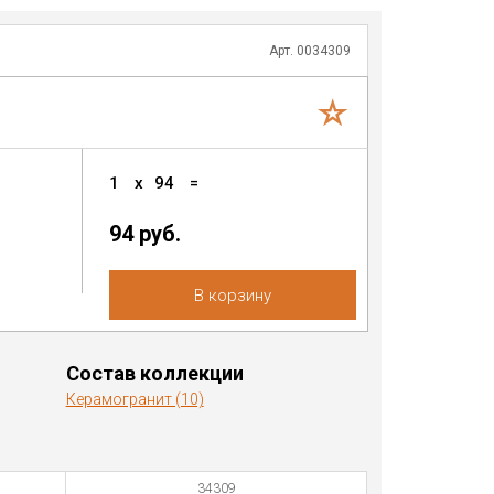
Арт. 0034309
1
x
94
=
94 руб.
В корзину
Состав коллекции
Керамогранит (10)
34309