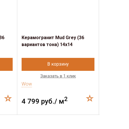
36
Керамогранит Mud Grey (36
Керамогран
вариантов тона) 14х14
вариантов 
В корзину
Заказать в 1 клик
Зак
Wow
Wow
2
4 799 руб./ м
5 258 р