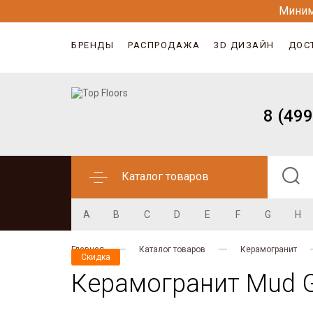
Миним
БРЕНДЫ
РАСПРОДАЖА
3D ДИЗАЙН
ДОС
8 (499
Каталог товаров
A
B
C
D
E
F
G
H
Главная
Каталог товаров
Керамогранит
Скидка
Керамогранит Mud Gr