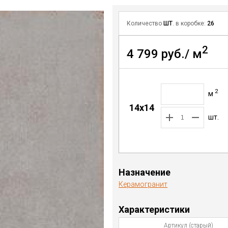
Количество
ШТ
. в коробке:
26
2
4 799 руб./ м
2
м
14x14
шт.
Назначение
Керамогранит
Характеристики
Артикул (старый)