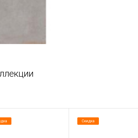
оллекции
идка
Скидка