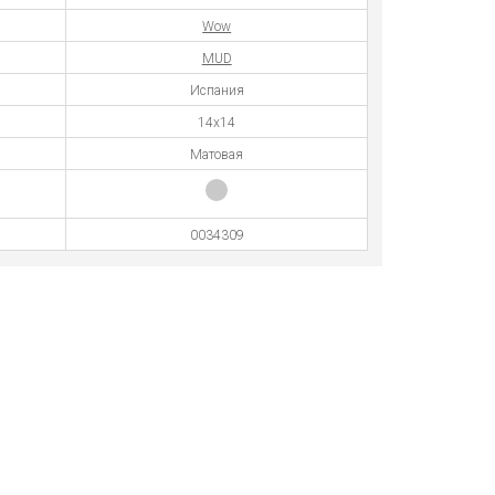
Wow
MUD
Испания
14x14
Матовая
0034309