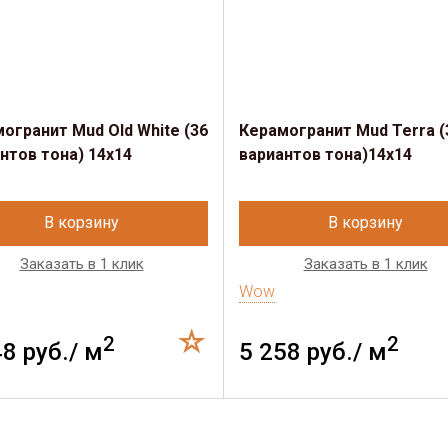
огранит Mud Old White (36
Керамогранит Mud Terra (
нтов тона) 14х14
вариантов тона)14х14
В корзину
В корзину
Заказать в 1 клик
Заказать в 1 клик
Wow
2
2
48 руб./ м
5 258 руб./ м