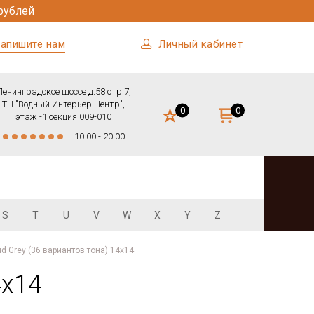
рублей
апишите нам
Личный кабинет
Ленинградское шоссе д.58 стр.7,
ТЦ "Водный Интерьер Центр",
0
0
этаж -1 секция 009-010
10:00 - 20:00
S
T
U
V
W
X
Y
Z
 Grey (36 вариантов тона) 14х14
4х14