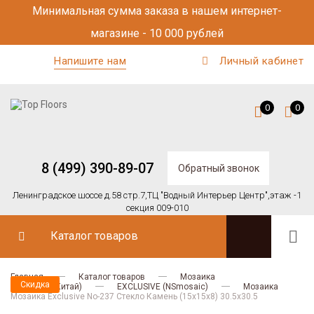
Минимальная сумма заказа в нашем интернет-
магазине - 10 000 рублей
Напишите нам
Личный кабинет
0
0
8 (499) 390-89-07
Обратный звонок
Ленинградское шоссе д.58 стр.7,
ТЦ "Водный Интерьер Центр",
этаж -1
секция 009-010
Каталог товаров
Главная
Каталог товаров
Мозаика
Скидка
NSmosaic (Китай)
EXCLUSIVE (NSmosaic)
Мозаика
Мозаика Exclusive No-237 Стекло Камень (15х15х8) 30.5x30.5