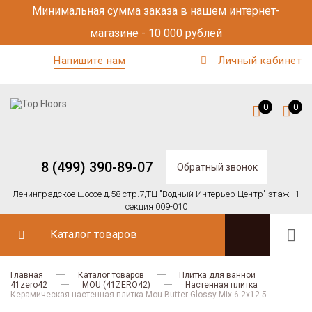
Минимальная сумма заказа в нашем интернет-
магазине - 10 000 рублей
Напишите нам
Личный кабинет
0
0
8 (499) 390-89-07
Обратный звонок
Ленинградское шоссе д.58 стр.7,
ТЦ "Водный Интерьер Центр",
этаж -1
секция 009-010
Каталог товаров
Главная
Каталог товаров
Плитка для ванной
41zero42
MOU (41ZERO42)
Настенная плитка
Керамическая настенная плитка Mou Butter Glossy Mix 6.2x12.5