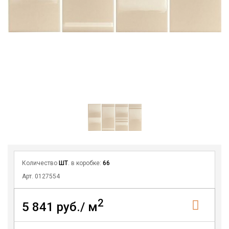
Количество
ШТ
. в коробке:
66
Арт. 0127554
2
5 841 руб./ м