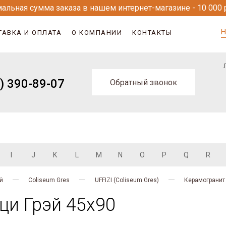
альная сумма заказа в нашем интернет-магазине - 10 000 
Н
ТАВКА И ОПЛАТА
О КОМПАНИИ
КОНТАКТЫ
) 390-89-07
Обратный звонок
I
J
K
L
M
N
O
P
Q
R
й
Coliseum Gres
UFFIZI (Coliseum Gres)
Керамогранит
и Грэй 45х90