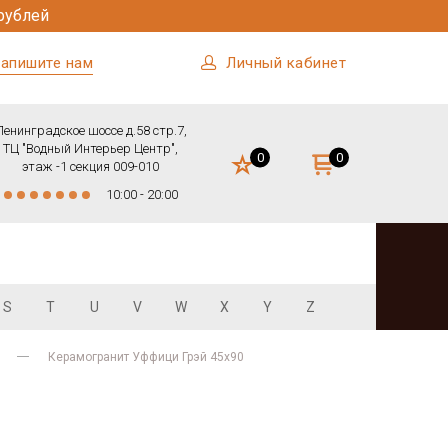
рублей
апишите нам
Личный кабинет
Ленинградское шоссе д.58 стр.7,
ТЦ "Водный Интерьер Центр",
0
0
этаж -1 секция 009-010
10:00 - 20:00
S
T
U
V
W
X
Y
Z
Керамогранит Уффици Грэй 45х90