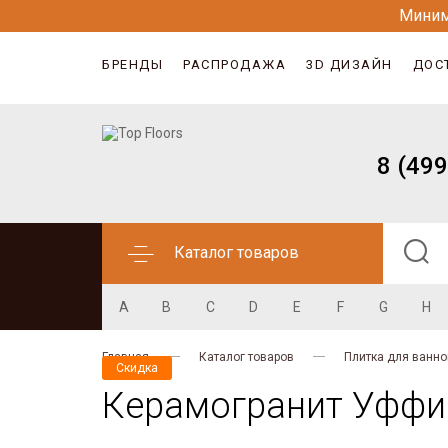
Миним
БРЕНДЫ
РАСПРОДАЖА
3D ДИЗАЙН
ДОС
8 (499
Каталог товаров
A
B
C
D
E
F
G
H
Главная
Каталог товаров
Плитка для ванно
Скидка
Керамогранит Уффиц