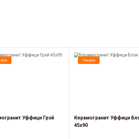
идка
Скидка
могранит Уффици Грэй
Керамогранит Уффици Бл
45х90