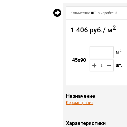
Количество
ШТ
. в коробке:
3
2
1 406 руб./ м
2
м
45x90
шт.
Назначение
Керамогранит
Характеристики