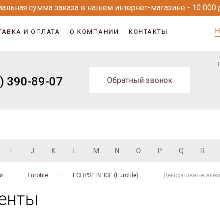
альная сумма заказа в нашем интернет-магазине - 10 000 
Н
ТАВКА И ОПЛАТА
О КОМПАНИИ
КОНТАКТЫ
) 390-89-07
Обратный звонок
I
J
K
L
M
N
O
P
Q
R
й
Eurotile
ECLIPSE BEIGE (Eurotile)
Декоративные эле
енты