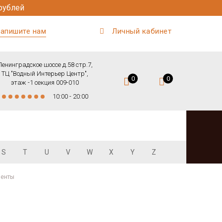
рублей
апишите нам
Личный кабинет
Ленинградское шоссе д.58 стр.7,
ТЦ "Водный Интерьер Центр",
0
0
этаж -1 секция 009-010
10:00 - 20:00
S
T
U
V
W
X
Y
Z
менты