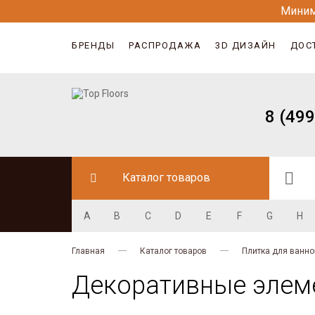
Миним
БРЕНДЫ
РАСПРОДАЖА
3D ДИЗАЙН
ДОС
8 (499
Каталог товаров
A
B
C
D
E
F
G
H
Главная
Каталог товаров
Плитка для ванно
Декоративные элем