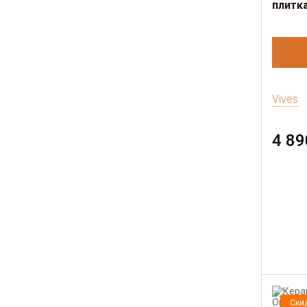
плитка
Vives
4 89
Ски