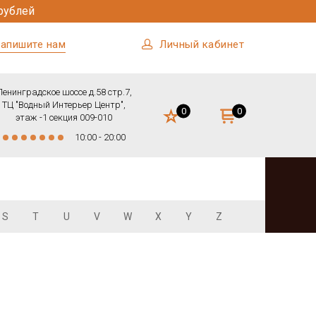
рублей
апишите нам
Личный кабинет
Ленинградское шоссе д.58 стр.7,
ТЦ "Водный Интерьер Центр",
0
0
этаж -1 секция 009-010
10:00 - 20:00
S
T
U
V
W
X
Y
Z