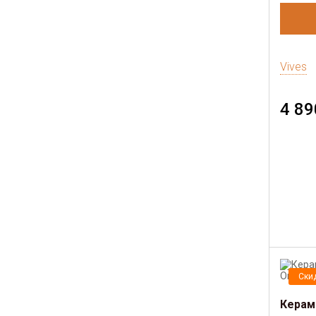
Vives
4 89
Ски
Керам