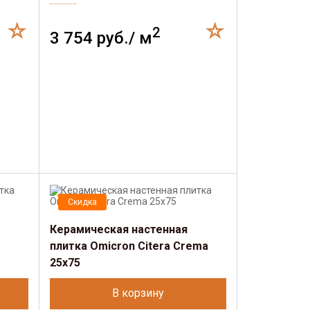
2
3 754 руб./ м
Скидка
Керамическая настенная
плитка Omicron Citera Crema
25x75
В корзину