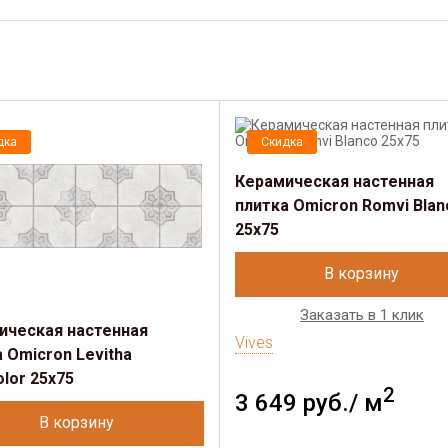
дка
Скидка
Керамическая настенная
плитка Omicron Romvi Blan
25x75
В корзину
Заказать в 1 клик
ическая настенная
Vives
 Omicron Levitha
olor 25x75
2
3 649 руб./ м
В корзину