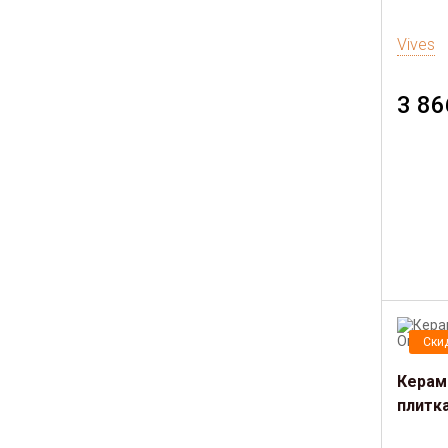
Vives
3 86
Ски
Керам
плитка