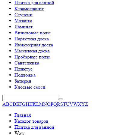
Плитка для ванной
Керамогранит
Ступени
Мозаика
Ламинат
Виниловые полы
Паркетная доска
Инженерная доска
Массивная доска
Пробковые полы
Сантехника
Плинтус
Подложка
Затирки
Клеевые смеси
A
B
C
D
E
F
G
H
I
J
K
L
M
N
O
P
Q
R
S
T
U
V
W
X
Y
Z
Главная
Каталог товаров
Плитка для ванной
Wow