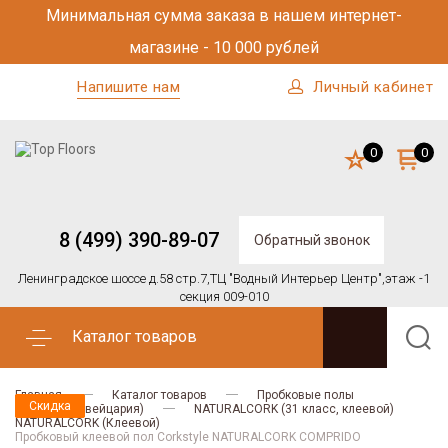
Минимальная сумма заказа в нашем интернет-
магазине - 10 000 рублей
Напишите нам
Личный кабинет
0
0
8 (499) 390-89-07
Обратный звонок
Ленинградское шоссе д.58 стр.7,
ТЦ "Водный Интерьер Центр",
этаж -1
секция 009-010
Каталог товаров
Главная
Каталог товаров
Пробковые полы
Скидка
Скидка
Скидка
Скидка
Corkstyle (Швейцария)
NATURALCORK (31 класс, клеевой)
NATURALCORK (Клеевой)
Пробковый клеевой пол Corkstyle NATURALCORK COMPRIDO