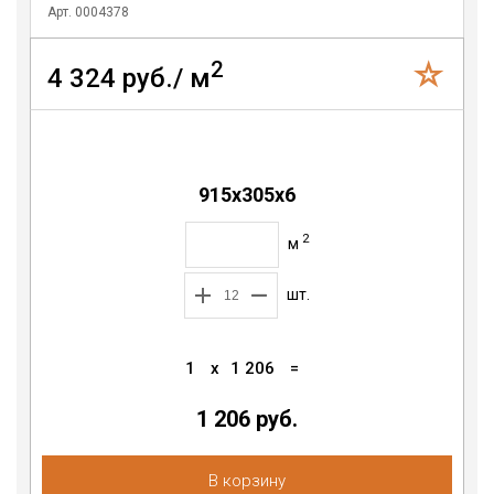
Арт. 0004378
2
4 324 руб./ м
915x305x6
2
м
шт.
1
x
1 206
=
1 206 руб.
В корзину