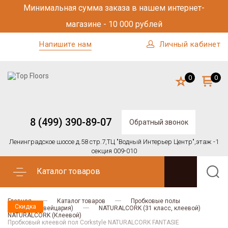
Минимальная сумма заказа в нашем интернет-
магазине - 10 000 рублей
Напишите нам
Личный кабинет
0
0
8 (499) 390-89-07
Обратный звонок
Ленинградское шоссе д.58 стр.7,
ТЦ "Водный Интерьер Центр",
этаж -1
секция 009-010
Каталог товаров
Главная
Каталог товаров
Пробковые полы
Скидка
Скидка
Скидка
Скидка
Corkstyle (Швейцария)
NATURALCORK (31 класс, клеевой)
NATURALCORK (Клеевой)
Пробковый клеевой пол Corkstyle NATURALCORK FANTASIE