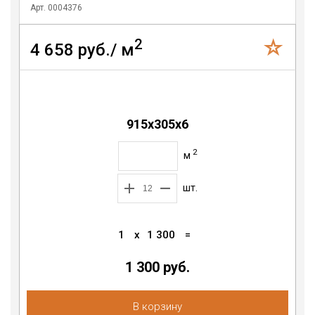
Арт. 0004376
2
4 658 руб./ м
915x305x6
2
м
шт.
1
x
1 300
=
1 300 руб.
В корзину