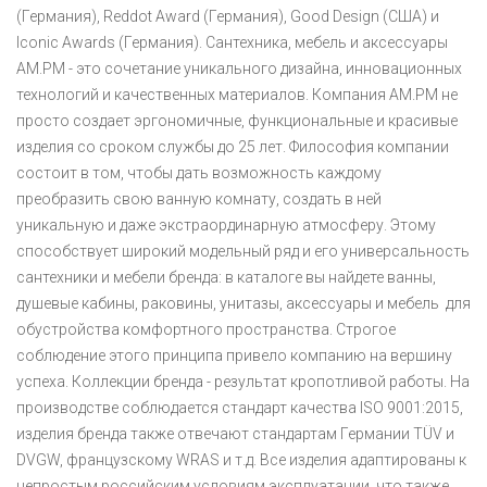
(Германия), Reddot Award (Германия), Good Design (США) и
Iconic Awards (Германия). Сантехника, мебель и аксессуары
AM.PM - это сочетание уникального дизайна, инновационных
технологий и качественных материалов. Компания AM.PM не
просто создает эргономичные, функциональные и красивые
изделия со сроком службы до 25 лет. Философия компании
состоит в том, чтобы дать возможность каждому
преобразить свою ванную комнату, создать в ней
уникальную и даже экстраординарную атмосферу. Этому
способствует широкий модельный ряд и его универсальность
сантехники и мебели бренда: в каталоге вы найдете ванны,
душевые кабины, раковины, унитазы, аксессуары и мебель для
обустройства комфортного пространства. Строгое
соблюдение этого принципа привело компанию на вершину
успеха. Коллекции бренда - результат кропотливой работы. На
производстве соблюдается стандарт качества ISO 9001:2015,
изделия бренда также отвечают стандартам Германии TÜV и
DVGW, французскому WRAS и т.д. Все изделия адаптированы к
непростым российским условиям эксплуатации, что также