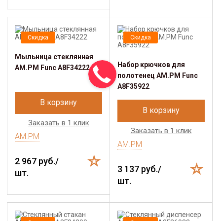
Скидка
Скидка
Мыльница стеклянная
Набор крючков для
AM.PM Func A8F34222
полотенец AM.PM Func
A8F35922
В корзину
В корзину
Заказать в 1 клик
Заказать в 1 клик
AM.PM
AM.PM
2 967 руб./
3 137 руб./
шт.
шт.