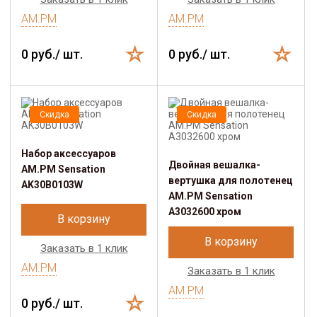
AM.PM
AM.PM
0 руб./ шт.
0 руб./ шт.
Скидка
Скидка
Набор аксессуаров
Двойная вешалка-
AM.PM Sensation
вертушка для полотенец
AK30B0103W
AM.PM Sensation
A3032600 хром
В корзину
В корзину
Заказать в 1 клик
AM.PM
Заказать в 1 клик
AM.PM
0 руб./ шт.