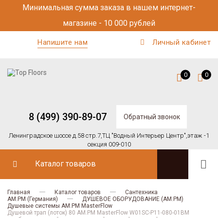
Минимальная сумма заказа в нашем интернет-
магазине - 10 000 рублей
Напишите нам
Личный кабинет
0
0
8 (499) 390-89-07
Обратный звонок
Ленинградское шоссе д.58 стр.7,
ТЦ "Водный Интерьер Центр",
этаж -1
секция 009-010
Каталог товаров
Главная
Каталог товаров
Сантехника
AM.PM (Германия)
ДУШЕВОЕ ОБОРУДОВАНИЕ (AM.PM)
Душевые системы AM.PM MasterFlow
Душевой трап (лоток) 80 AM.PM MasterFlow W01SC-P11-080-01BM