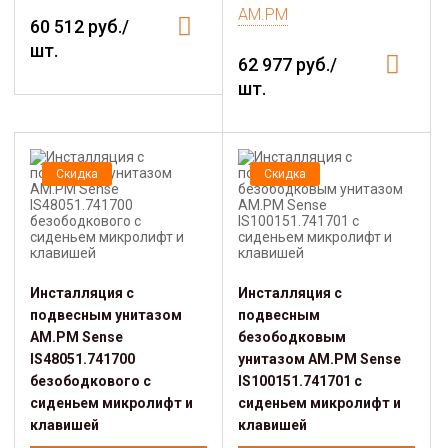
AM.PM
60 512 руб./
шт.
62 977 руб./
шт.
Скидка
Скидка
Инсталляция с
Инсталляция с
подвесным унитазом
подвесным
AM.PM Sense
безободковым
IS48051.741700
унитазом AM.PM Sense
безободкового с
IS100151.741701 с
сиденьем микролифт и
сиденьем микролифт и
клавишей
клавишей