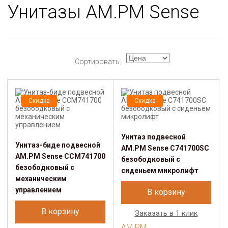
Унитазы AM.PM Sense
Сортировать:
Скидка
Скидка
Унитаз подвесной
Унитаз-биде подвесной
AM.PM Sense C741700SC
AM.PM Sense CCM741700
безободковый с
безободковый с
сиденьем микролифт
механическим
управлением
В корзину
В корзину
Заказать в 1 клик
AM.PM