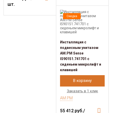
шт.
Скидка
Инсталляция с
подвесным унитазом
AM.PM Sense
IS90151.741701 с
сиденьем микролифт и
клавишей
В корзину
Заказать в 1 клик
AM.PM
55 412 руб./