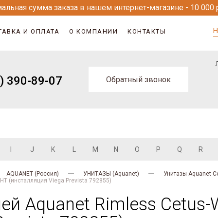
альная сумма заказа в нашем интернет-магазине - 10 000 
Н
ТАВКА И ОПЛАТА
О КОМПАНИИ
КОНТАКТЫ
) 390-89-07
Обратный звонок
I
J
K
L
M
N
O
P
Q
R
AQUANET (Россия)
УНИТАЗЫ (Aquanet)
Унитазы Aquanet C
HT (инсталляция Viega Prevista 792855)
ией Aquanet Rimless Cetus