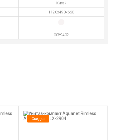
Китай
1120х490х660
0089402
Скидка
Скидка