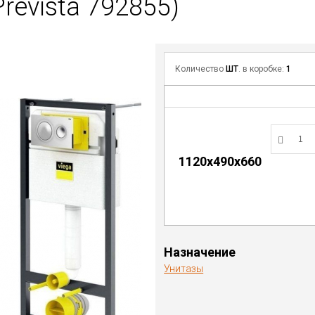
revista 792855)
Количество
ШТ
. в коробке:
1
1120х490х660
Назначение
Унитазы