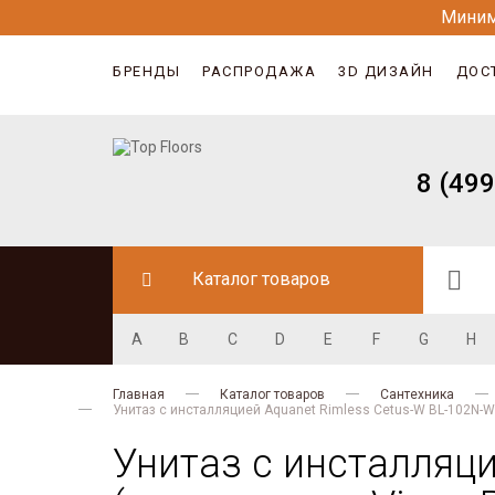
Миним
БРЕНДЫ
РАСПРОДАЖА
3D ДИЗАЙН
ДОС
8 (499
Каталог товаров
A
B
C
D
E
F
G
H
Главная
Каталог товаров
Сантехника
Унитаз с инсталляцией Aquanet Rimless Cetus-W BL-102N-W
Унитаз с инсталляц