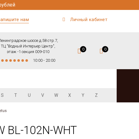
рублей
апишите нам
Личный кабинет
Ленинградское шоссе д.58 стр.7,
ТЦ "Водный Интерьер Центр",
0
0
этаж -1 секция 009-010
10:00 - 20:00
S
T
U
V
W
X
Y
Z
etus
-W BL-102N-WHT