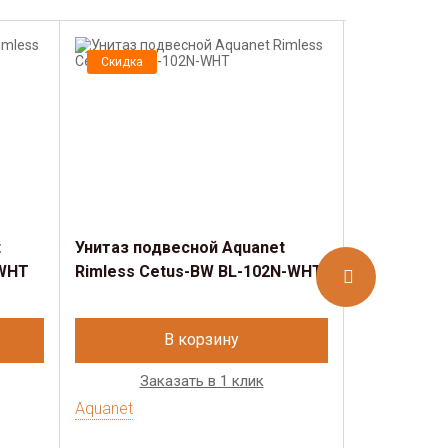
Скидка
Скидка
t
Унитаз подвесной Aquanet
Унитаз под
-WHT
Rimless Cetus-BW BL-102N-WHT
Rimless Ce
серый
В корзину
Заказать в 1 клик
Зак
Aquanet
Aquanet