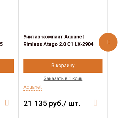
t
Унитаз-компакт Aquanet
Унитаз при
05
Rimless Atago 2.0 C1 LX-2904
Rimless Ata
В корзину
Заказать в 1 клик
Зак
Aquanet
Aquanet
21 135 руб./ шт.
14 661 