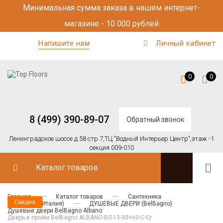
Минимальная сумма заказа в нашем интернет-
магазине - 10 000 рублей
Напишите нам
Личный кабинет
0
0
8 (499) 390-89-07
Обратный звонок
Ленинградское шоссе д.58 стр.7,
ТЦ "Водный Интерьер Центр",
этаж -1
секция 009-010
Каталог товаров
Главная
Каталог товаров
Сантехника
Скидка
BELBAGNO (Италия)
ДУШЕВЫЕ ДВЕРИ (BelBagno)
Душевые двери BelBagno Albano
Дверь в проём BelBagno ALBANO-BS-13-30+60-C-Cr