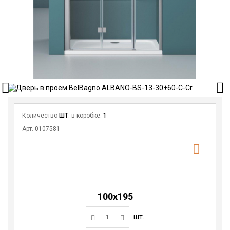
Количество
ШТ
. в коробке:
1
Арт. 0107581
100х195
шт.