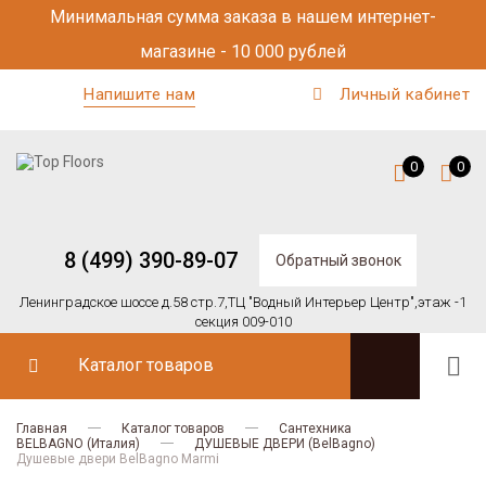
Минимальная сумма заказа в нашем интернет-
магазине - 10 000 рублей
Напишите нам
Личный кабинет
0
0
8 (499) 390-89-07
Обратный звонок
Ленинградское шоссе д.58 стр.7,
ТЦ "Водный Интерьер Центр",
этаж -1
секция 009-010
Каталог товаров
Главная
Каталог товаров
Сантехника
BELBAGNO (Италия)
ДУШЕВЫЕ ДВЕРИ (BelBagno)
Душевые двери BelBagno Marmi