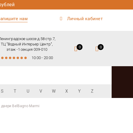
рублей
апишите нам
Личный кабинет
Ленинградское шоссе д.58 стр.7,
ТЦ "Водный Интерьер Центр",
0
0
этаж -1 секция 009-010
10:00 - 20:00
S
T
U
V
W
X
Y
Z
двери BelBagno Marmi