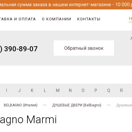
альная сумма заказа в нашем интернет-магазине - 10 000 
Н
ТАВКА И ОПЛАТА
О КОМПАНИИ
КОНТАКТЫ
) 390-89-07
Обратный звонок
I
J
K
L
M
N
O
P
Q
R
BELBAGNO (Италия)
ДУШЕВЫЕ ДВЕРИ (BelBagno)
Душевые 
Bagno Marmi