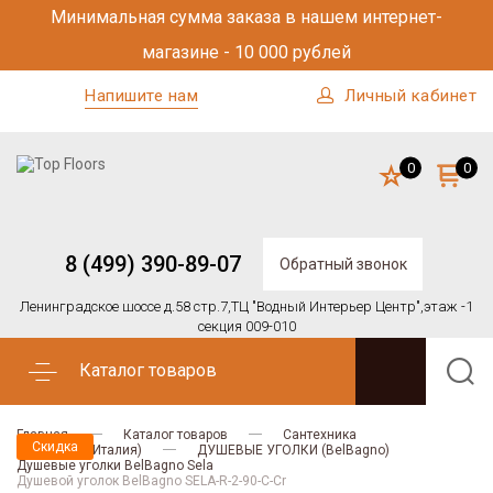
Минимальная сумма заказа в нашем интернет-
магазине - 10 000 рублей
Напишите нам
Личный кабинет
0
0
8 (499) 390-89-07
Обратный звонок
Ленинградское шоссе д.58 стр.7,
ТЦ "Водный Интерьер Центр",
этаж -1
секция 009-010
Каталог товаров
Главная
Каталог товаров
Сантехника
Скидка
BELBAGNO (Италия)
ДУШЕВЫЕ УГОЛКИ (BelBagno)
Душевые уголки BelBagno Sela
Душевой уголок BelBagno SELA-R-2-90-C-Cr