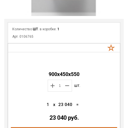
Количество
ШТ
. в коробке:
1
Арт. 0106765
900х450х550
шт.
1
x
23 040
=
23 040 руб.