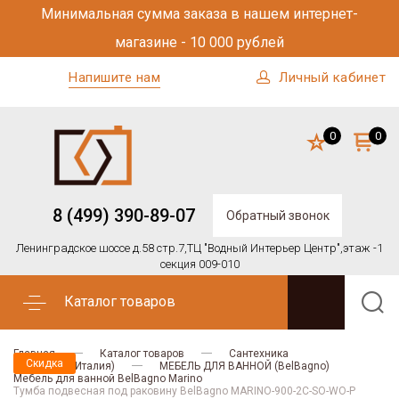
Минимальная сумма заказа в нашем интернет-
магазине - 10 000 рублей
Напишите нам
Личный кабинет
0
0
8 (499) 390-89-07
Обратный звонок
Ленинградское шоссе д.58 стр.7,
ТЦ "Водный Интерьер Центр",
этаж -1
секция 009-010
Каталог товаров
Главная
Каталог товаров
Сантехника
Скидка
BELBAGNO (Италия)
МЕБЕЛЬ ДЛЯ ВАННОЙ (BelBagno)
Мебель для ванной BelBagno Marino
Тумба подвесная под раковину BelBagno MARINO-900-2C-SO-WO-P