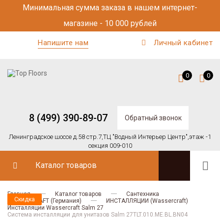
Минимальная сумма заказа в нашем интернет-
магазине - 10 000 рублей
Напишите нам
Личный кабинет
0
0
8 (499) 390-89-07
Обратный звонок
Ленинградское шоссе д.58 стр.7,
ТЦ "Водный Интерьер Центр",
этаж -1
секция 009-010
Каталог товаров
Главная
Каталог товаров
Сантехника
Скидка
Скидка
WASSERCRAFT (Германия)
ИНСТАЛЛЯЦИИ (Wassercraft)
Инсталляции Wassercraft Salm 27
Система инсталляции для унитазов Salm 27TLT.010.ME.BL.BN04