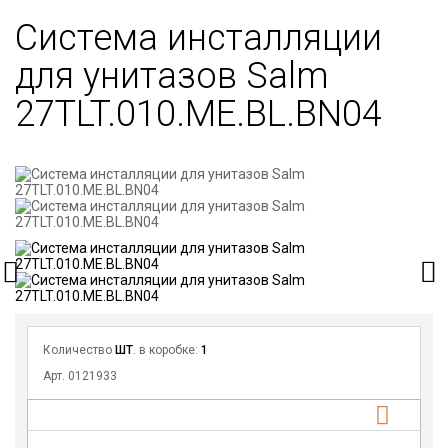
Система инсталляции
для унитазов Salm
27TLT.010.ME.BL.BN04
Количество
ШТ
. в коробке:
1
Арт. 0121933