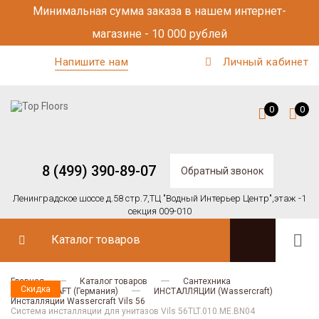
Минимальная сумма заказа в нашем интернет-
магазине - 10 000 рублей
Напишите нам
Личный кабинет
0
0
8 (499) 390-89-07
Обратный звонок
Ленинградское шоссе д.58 стр.7,
ТЦ "Водный Интерьер Центр",
этаж -1
секция 009-010
Каталог товаров
Главная
Каталог товаров
Сантехника
Скидка
Скидка
WASSERCRAFT (Германия)
ИНСТАЛЛЯЦИИ (Wassercraft)
Инсталляции Wassercraft Vils 56
Система инсталляции для унитазов Vils 56TLT.010.ME.BN04