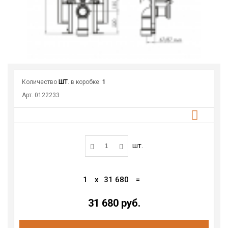
Количество
ШТ
. в коробке:
1
Арт. 0122233
шт.
1
x
31 680
=
31 680 руб.